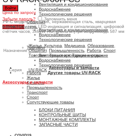
Вентиляция и кондиционирование
Войти
Водоснабжение
Цена по запросу
Технологические решения
Забыли пароль?
Запомнить меня
УФ-С модуль для ОВиК, нержавеющая сталь, кварцевая
Общепит
защитная гильза, LED-индикация и сигнализация, цифровой
0
ПУНКТОВ
/
0 РУБ.
Вентиляция и кондиционирование
счётчик часов, 3x60W-HO, длина внутри воздуховода 587 мм
Водоснабжение
Технологические решения
Жилье
,
Культура
,
Медицина
,
Образование
,
Торговля
Назначение
Общепит
,
Промышленность
,
Работа
,
Спорт
,
Торговля
,
Транспорт
,
Туризм и отдых
Вентиляция и кондиционирование
Водоснабжение
Технологические решения
Аксессуары и запчасти
Серия
UV-RACK
Другие товары UV-RACK
Работа
Жилье
Аксессуары и запчасти
Культура
Промышленность
Транспорт
Спорт
Сопутствующие товары
БЛОКИ ПИТАНИЯ
КОНТРОЛЬНЫЕ ЩИТЫ
МОНТАЖНЫЕ КОМПЛЕКТЫ
ЗАПАСНЫЕ ЧАСТИ
COVID19