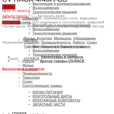
Вентиляция и кондиционирование
Войти
Водоснабжение
Цена по запросу
Технологические решения
Забыли пароль?
Запомнить меня
УФ-С модуль для ОВиК, нержавеющая сталь, кварцевая
Общепит
защитная гильза, LED-индикация и сигнализация, цифровой
0
ПУНКТОВ
/
0 РУБ.
Вентиляция и кондиционирование
счётчик часов, 4x40W-HO, длина внутри воздуховода 443 мм
Водоснабжение
Технологические решения
Жилье
,
Культура
,
Медицина
,
Образование
,
Торговля
Назначение
Общепит
,
Промышленность
,
Работа
,
Спорт
,
Торговля
,
Транспорт
,
Туризм и отдых
Вентиляция и кондиционирование
Водоснабжение
Технологические решения
Аксессуары и запчасти
Серия
UV-RACK
Другие товары UV-RACK
Работа
Жилье
Аксессуары и запчасти
Культура
Промышленность
Транспорт
Спорт
Сопутствующие товары
БЛОКИ ПИТАНИЯ
КОНТРОЛЬНЫЕ ЩИТЫ
МОНТАЖНЫЕ КОМПЛЕКТЫ
ЗАПАСНЫЕ ЧАСТИ
COVID19