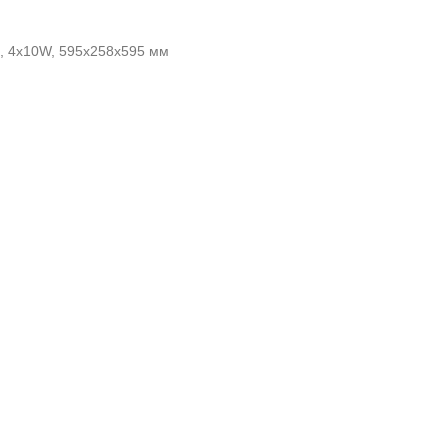
й, 4x10W, 595x258x595 мм