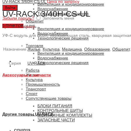
UV-RACK 3/60H-CS-UL
Цена по запросу
Вентиляция и кондиционирование
Войти
Водоснабжение
UV-RACK 3/40H-CS-UL
Технологические решения
Забыли пароль?
Запомнить меня
Общепит
0
ПУНКТОВ
Цена по запросу
/
0 РУБ.
Вентиляция и кондиционирование
Водоснабжение
УФ-С модуль для ОВиК, нержавеющая сталь, кварцевая защитная 
Технологические решения
Торговля
Назначение
Жилье
,
Культура
,
Медицина
,
Образование
,
Общепит
Вентиляция и кондиционирование
Водоснабжение
Технологические решения
Серия
UV-RACK
Работа
Аксессуары и запчасти
Жилье
Культура
Промышленность
Транспорт
Спорт
Сопутствующие товары
БЛОКИ ПИТАНИЯ
КОНТРОЛЬНЫЕ ЩИТЫ
Другие товары UV-RACK
МОНТАЖНЫЕ КОМПЛЕКТЫ
ЗАПАСНЫЕ ЧАСТИ
COVID19