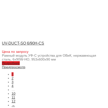
UV-DUCT-SQ 6/90H-CS
Цена по запросу
Рамный модуль УФ-С устройства для ОВиК, нержавеющая
сталь, 6x90W-HO, 953x600x90 мм
Подробнее
Предпросмотр
1
2
3
4
…
10
11
12
→