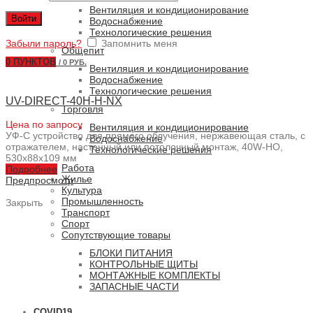
UV-FLOW-E
(3)
Вентиляция и кондиционирование
Войти
UV-PENTALIGHT
(1)
Водоснабжение
Технологические решения
UV-RACK
(24)
Забыли пароль?
Запомнить меня
UV-STICK-SCR / UV-STICK-SCR-UL
(46)
Общепит
UV-STYLO-E
(11)
0
ПУНКТОВ
/
0 РУБ.
Вентиляция и кондиционирование
UV-STYLO-X
(14)
Водоснабжение
UV-WATER
(6)
Технологические решения
UV-DIRECT-40H-H-NX
Торговля
Технологические решения для пищевой промышленности
Цена по запросу
Вентиляция и кондиционирование
Вертикальный транспорт
УФ-С устройство для прямого облучения, нержавеющая сталь, с
Водоснабжение
отражателем, настенный или потолочный монтаж, 40W-HO,
Технологические решения
530x88x109 мм
Водоснабжение
Работа
Подробнее
Жилье
Предпросмотр
Культура
Промышленность
Закрыть
Транспорт
Спорт
Сопутствующие товары
БЛОКИ ПИТАНИЯ
КОНТРОЛЬНЫЕ ЩИТЫ
МОНТАЖНЫЕ КОМПЛЕКТЫ
ЗАПАСНЫЕ ЧАСТИ
COVID19