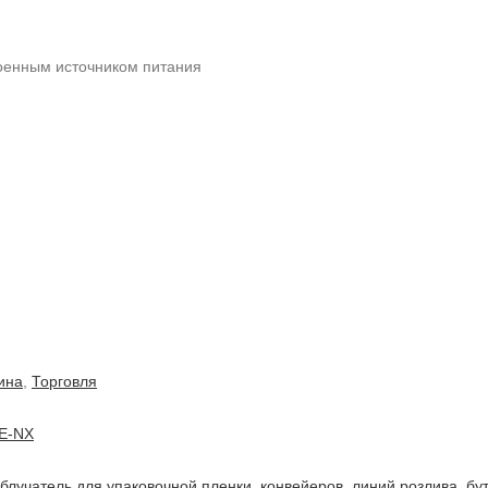
роенным источником питания
ина
,
Торговля
E-NX
блучатель для упаковочной пленки, конвейеров, линий розлива, б