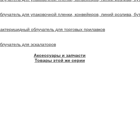
блучатель для упаковочной пленки, конвейеров, линий розлива, б
актерицидный облучатель для торговых прилавков
блучатель для эскалаторов
Аксессуары и запчасти
Товары этой же серии