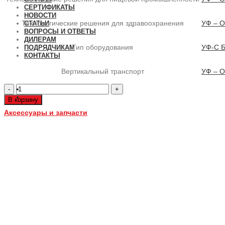
СЕРТИФИКАТЫ
НОВОСТИ
Технологические решения для здравоохранения
УФ – О
СТАТЬИ
ВОПРОСЫ И ОТВЕТЫ
ДИЛЕРАМ
Тип оборудования
УФ-С Б
ПОДРЯДЧИКАМ
КОНТАКТЫ
Вертикальный транспорт
УФ – О
Количество
товара
В корзину
UV-
PIPE-
Аксессуары и запчасти
NX-
16