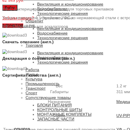
62 549 руб.
Вентиляция и кондиционирование
Войти
Водоснабжение
УФ-С Бактерицидный облучатель для торговых прилавков
Технологические решения
Ультра компактное устройство УФС из нержавеющей стали с вст
Забыли пароль?
Запомнить меня
Общепит
0
ПУНКТОВ
УФ – Облучатель для эскалаторов
/
0 РУБ.
Вентиляция и кондиционирование
Водоснабжение
Технологические решения
Скачать описание (англ.)
Торговля
Вентиляция и кондиционирование
Водоснабжение
Декларация о соответствии (англ.)
Технологические решения
Работа
Жилье
Сертификат качества (англ.)
Культура
Промышленность
Вес
1.2 кг
Транспорт
Габариты
311 мм
Спорт
Сопутствующие товары
Назначение
Медиц
БЛОКИ ПИТАНИЯ
КОНТРОЛЬНЫЕ ЩИТЫ
МОНТАЖНЫЕ КОМПЛЕКТЫ
Серия
UV-PIP
ЗАПАСНЫЕ ЧАСТИ
Технологические решения для пищевой промышленности
УФ – О
COVID19