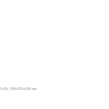
HO+Oz, 594x253x140 мм