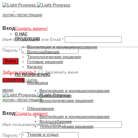
ЛОГИН / РЕГИСТРАЦИЯ
Вход
Создать аккаунт
О НАС
ПРОДУКЦИЯ
Имя пользователя или Email
*
Вентиляция и кондиционирование
Пароль
*
Водоснабжение
Технологические решения
Войти
Готовые решения
Каталог
Забыли пароль?
Запомнить меня
ПО НАЗНАЧЕНИЮ
0
ПУНКТОВ
/
0 РУБ.
Медицина
Вентиляция и кондиционирование
МЕНЮ
Водоснабжение
Технологические решения
ЛОГИН / РЕГИСТРАЦИЯ
Образование
Вход
Создать аккаунт
Вентиляция и кондиционирование
Водоснабжение
Имя пользователя или Email
*
Технологические решения
Туризм и отдых
Пароль
*