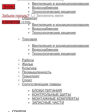
Вентиляция и кондиционирование
Войти
Водоснабжение
Технологические решения
Забыли пароль?
Запомнить меня
Общепит
0
ПУНКТОВ
/
0 РУБ.
Вентиляция и кондиционирование
Водоснабжение
Технологические решения
Торговля
Вентиляция и кондиционирование
Водоснабжение
Технологические решения
Работа
Жилье
Культура
Промышленность
Транспорт
Спорт
Сопутствующие товары
БЛОКИ ПИТАНИЯ
КОНТРОЛЬНЫЕ ЩИТЫ
МОНТАЖНЫЕ КОМПЛЕКТЫ
ЗАПАСНЫЕ ЧАСТИ
COVID19