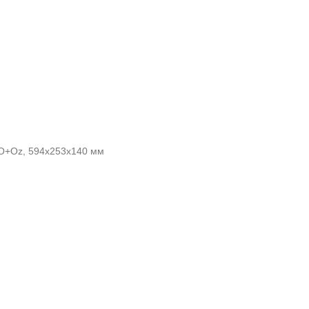
HO+Oz, 594x253x140 мм