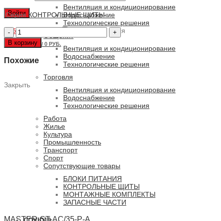
Вентиляция и кондиционирование
Войти
Серия
КОНТРОЛЬНЫЕ ЩИТЫ
Водоснабжение
Технологические решения
Забыли пароль?
Количество
Запомнить меня
Общепит
товара
В корзину
0
ПУНКТОВ
/
0 РУБ.
MASTER-
Вентиляция и кондиционирование
SQ
Водоснабжение
Похожие
n/6C
Технологические решения
Торговля
Закрыть
Вентиляция и кондиционирование
Водоснабжение
Технологические решения
Работа
Жилье
Культура
Промышленность
Транспорт
Спорт
Сопутствующие товары
БЛОКИ ПИТАНИЯ
КОНТРОЛЬНЫЕ ЩИТЫ
МОНТАЖНЫЕ КОМПЛЕКТЫ
ЗАПАСНЫЕ ЧАСТИ
MASTER-ST-AC/35-P-A
COVID19