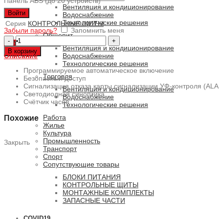
Панель ABS (до 20 устройств)
Вентиляция и кондиционирование
Войти
Водоснабжение
Технологические решения
Серия
КОНТРОЛЬНЫЕ ЩИТЫ
Забыли пароль?
Запомнить меня
Общепит
Количество
0
ПУНКТОВ
/
0 РУБ.
товара
Вентиляция и кондиционирование
В корзину
MASTER-
Описание
Водоснабжение
ST-
Технологические решения
AC/20-
Программируемое автоматическое включение
Торговля
P-
Безопасный доступ
A
Сигнализация отказа карты сигнализации УФ-контроля (A
Вентиляция и кондиционирование
Cветодиодная синоптика
Водоснабжение
Счётчик часов
Технологические решения
Похожие
Работа
Жилье
Культура
Промышленность
Закрыть
Транспорт
Спорт
Сопутствующие товары
БЛОКИ ПИТАНИЯ
КОНТРОЛЬНЫЕ ЩИТЫ
МОНТАЖНЫЕ КОМПЛЕКТЫ
ЗАПАСНЫЕ ЧАСТИ
COVID19