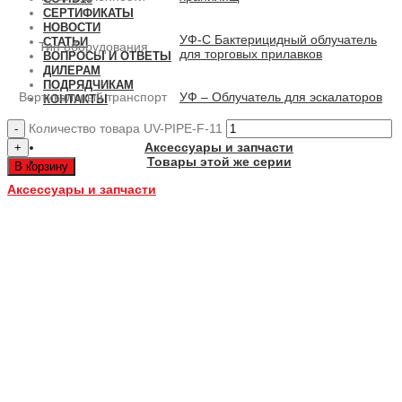
СЕРТИФИКАТЫ
НОВОСТИ
УФ-С Бактерицидный облучатель
СТАТЬИ
Тип оборудования
для торговых прилавков
ВОПРОСЫ И ОТВЕТЫ
ДИЛЕРАМ
ПОДРЯДЧИКАМ
Вертикальный транспорт
УФ – Облучатель для эскалаторов
КОНТАКТЫ
Количество товара UV-PIPE-F-11
Аксессуары и запчасти
Товары этой же серии
В корзину
Аксессуары и запчасти