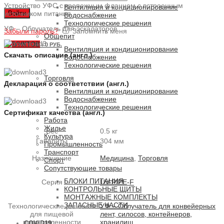
Устройство УФС с крепежным фланцем с встроенным
Вентиляция и кондиционирование
источником питания
Войти
Водоснабжение
Технологические решения
УФ – Облучатель для эскалаторов
Забыли пароль?
Запомнить меня
Общепит
0
ПУНКТОВ
/
0 РУБ.
Вентиляция и кондиционирование
Скачать описание (англ.)
Водоснабжение
Технологические решения
Торговля
Декларация о соответствии (англ.)
Вентиляция и кондиционирование
Водоснабжение
Технологические решения
Сертификат качества (англ.)
Работа
Жилье
Вес
0.5 кг
Культура
Габариты
304 мм
Промышленность
Транспорт
Назначение
Медицина
,
Торговля
Спорт
Сопутствующие товары
БЛОКИ ПИТАНИЯ
Серия
UV-PIPE-F
КОНТРОЛЬНЫЕ ЩИТЫ
МОНТАЖНЫЕ КОМПЛЕКТЫ
ЗАПАСНЫЕ ЧАСТИ
Технологические решения
УФ – Облучатель для конвейерных
для пищевой
лент, силосов, контейнеров,
промышленности
хранилищ
COVID19