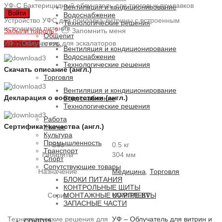
УФ-С Бактерицидный облучатель для торговых прилавков
Вентиляция и кондиционирование
Войти
Водоснабжение
Устройство УФС для прилавка-витрины с встроенным
Технологические решения
источником питания
Забыли пароль?
Запомнить меня
Общепит
УФ – Облучатель для эскалаторов
0
ПУНКТОВ
/
0 РУБ.
Вентиляция и кондиционирование
Водоснабжение
Технологические решения
Скачать описание (англ.)
Торговля
Вентиляция и кондиционирование
Декларация о соответствии (англ.)
Водоснабжение
Технологические решения
Работа
Сертификат качества (англ.)
Жилье
Культура
Промышленность
Вес
0.5 кг
Транспорт
Габариты
304 мм
Спорт
Сопутствующие товары
Назначение
Медицина
,
Торговля
БЛОКИ ПИТАНИЯ
КОНТРОЛЬНЫЕ ЩИТЫ
МОНТАЖНЫЕ КОМПЛЕКТЫ
Серия
UV-PIPE-BV
ЗАПАСНЫЕ ЧАСТИ
Технологические решения для
УФ – Облучатель для витрин и
COVID19