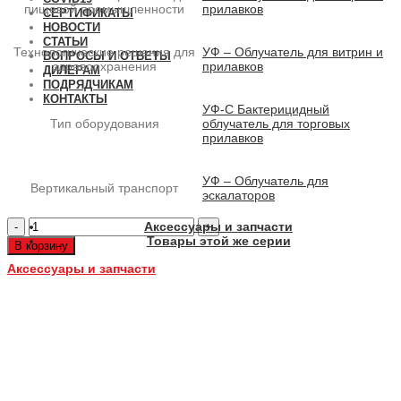
пищевой промышленности
прилавков
СЕРТИФИКАТЫ
НОВОСТИ
СТАТЬИ
Технологические решения для
УФ – Облучатель для витрин и
ВОПРОСЫ И ОТВЕТЫ
здравоохранения
прилавков
ДИЛЕРАМ
ПОДРЯДЧИКАМ
КОНТАКТЫ
УФ-С Бактерицидный
Тип оборудования
облучатель для торговых
прилавков
УФ – Облучатель для
Вертикальный транспорт
эскалаторов
Количество
Аксессуары и запчасти
товара
Товары этой же серии
В корзину
UV-
PIPE-
Аксессуары и запчасти
BV-
16