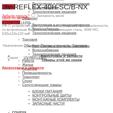
Вентиляция и кондиционирование
UV-REFLEX-40H-SC/B-NX
Войти
Водоснабжение
Технологические решения
Забыли пароль?
Запомнить меня
Цена по запросу
Общепит
0
ПУНКТОВ
/
0 РУБ.
Вентиляция и кондиционирование
УФ-С устройство для применения в пищевой промышленности,
Водоснабжение
со встроенным балластом, нержавеющая сталь, 40W-HO,
Технологические решения
530x118x120 мм
Торговля
Назначение
Общепит
,
Промышленность
,
Торговля
Вентиляция и кондиционирование
Водоснабжение
Технологические решения
Аксессуары и запчасти
Серия
UV-REFLEX-E
Товары этой же серии
Работа
Жилье
Аксессуары и запчасти
Культура
Промышленность
Транспорт
Спорт
Сопутствующие товары
БЛОКИ ПИТАНИЯ
КОНТРОЛЬНЫЕ ЩИТЫ
МОНТАЖНЫЕ КОМПЛЕКТЫ
ЗАПАСНЫЕ ЧАСТИ
COVID19