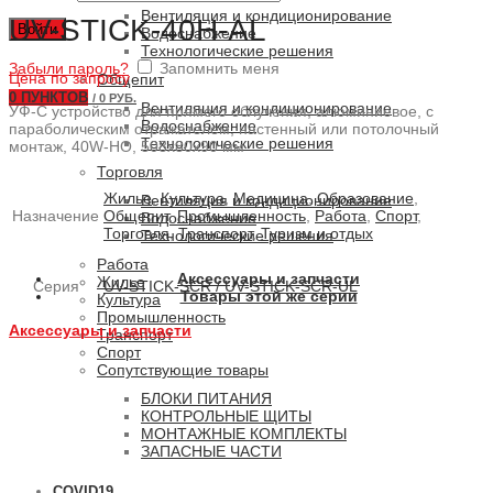
Вентиляция и кондиционирование
UV-STICK-40H-AL
Войти
Водоснабжение
Технологические решения
Забыли пароль?
Запомнить меня
Цена по запросу
Общепит
0
ПУНКТОВ
/
0 РУБ.
Вентиляция и кондиционирование
УФ-С устройство для прямого облучения, алюминиевое, с
Водоснабжение
параболическим отражателем, настенный или потолочный
Технологические решения
монтаж, 40W-HO, 508x80x90 мм
Торговля
Жилье
,
Культура
,
Медицина
,
Образование
,
Вентиляция и кондиционирование
Назначение
Общепит
,
Промышленность
,
Работа
,
Спорт
,
Водоснабжение
Торговля
,
Транспорт
,
Туризм и отдых
Технологические решения
Работа
Аксессуары и запчасти
Жилье
Серия
UV-STICK-SCR / UV-STICK-SCR-UL
Товары этой же серии
Культура
Промышленность
Аксессуары и запчасти
Транспорт
Спорт
Сопутствующие товары
БЛОКИ ПИТАНИЯ
КОНТРОЛЬНЫЕ ЩИТЫ
МОНТАЖНЫЕ КОМПЛЕКТЫ
ЗАПАСНЫЕ ЧАСТИ
COVID19