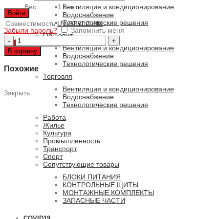
Вес
1.2 кг
Вентиляция и кондиционирование
Войти
Водоснабжение
Технологические решения
Совместимость
UV-STYLO-NX
Забыли пароль?
Запомнить меня
Общепит
Количество
0
ПУНКТОВ
/
0 РУБ.
товара
Вентиляция и кондиционирование
В корзину
UV-
Водоснабжение
STYLO-
Технологические решения
Похожие
NX/...
Торговля
...
…-
Вентиляция и кондиционирование
Закрыть
B
Водоснабжение
Технологические решения
Работа
Жилье
Культура
Промышленность
Транспорт
Спорт
Сопутствующие товары
БЛОКИ ПИТАНИЯ
КОНТРОЛЬНЫЕ ЩИТЫ
МОНТАЖНЫЕ КОМПЛЕКТЫ
ЗАПАСНЫЕ ЧАСТИ
COVID19