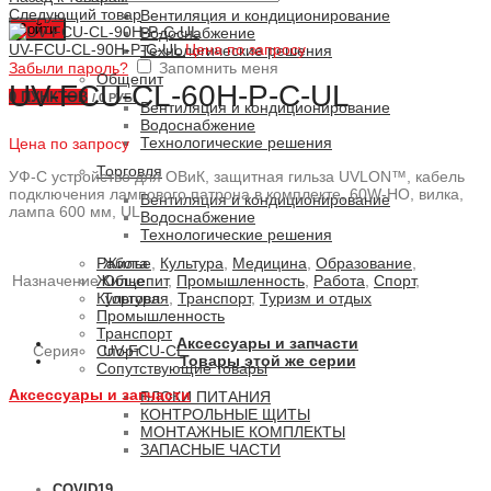
Следующий товар
Вентиляция и кондиционирование
Войти
Водоснабжение
UV-FCU-CL-90H-P-C-UL
Цена по запросу
Технологические решения
Забыли пароль?
Запомнить меня
Общепит
UV-FCU-CL-60H-P-C-UL
0
ПУНКТОВ
/
0 РУБ.
Вентиляция и кондиционирование
Водоснабжение
Технологические решения
Цена по запросу
Торговля
УФ-С устройство для ОВиК, защитная гильза UVLON™, кабель
подключения лампового патрона в комплекте, 60W-HO, вилка,
Вентиляция и кондиционирование
лампа 600 мм, UL
Водоснабжение
Технологические решения
Жилье
,
Культура
,
Медицина
,
Образование
,
Работа
Назначение
Общепит
,
Промышленность
,
Работа
,
Спорт
,
Жилье
Торговля
,
Транспорт
,
Туризм и отдых
Культура
Промышленность
Транспорт
Аксессуары и запчасти
Серия
UV-FCU-CL
Спорт
Товары этой же серии
Сопутствующие товары
Аксессуары и запчасти
БЛОКИ ПИТАНИЯ
КОНТРОЛЬНЫЕ ЩИТЫ
МОНТАЖНЫЕ КОМПЛЕКТЫ
ЗАПАСНЫЕ ЧАСТИ
COVID19