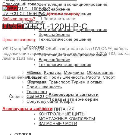
Следующий товар
Вентиляция и кондиционирование
Войти
Водоснабжение
UV-FCU-CL-150H-P-C
Цена по запросу
Технологические решения
Забыли пароль?
Запомнить меня
Общепит
UV-FCU-CL-120H-P-C
0
ПУНКТОВ
/
0 РУБ.
Вентиляция и кондиционирование
Водоснабжение
Технологические решения
Цена по запросу
Торговля
УФ-С устройство для ОВиК, защитная гильза UVLON™, кабель
подключения лампового патрона в комплекте, 120W-HO, вилка,
Вентиляция и кондиционирование
лампа 1191 мм
Водоснабжение
Технологические решения
Жилье
,
Культура
,
Медицина
,
Образование
,
Работа
Назначение
Общепит
,
Промышленность
,
Работа
,
Спорт
,
Жилье
Торговля
,
Транспорт
,
Туризм и отдых
Культура
Промышленность
Транспорт
Аксессуары и запчасти
Серия
UV-FCU-CL
Спорт
Товары этой же серии
Сопутствующие товары
Аксессуары и запчасти
БЛОКИ ПИТАНИЯ
КОНТРОЛЬНЫЕ ЩИТЫ
МОНТАЖНЫЕ КОМПЛЕКТЫ
ЗАПАСНЫЕ ЧАСТИ
COVID19