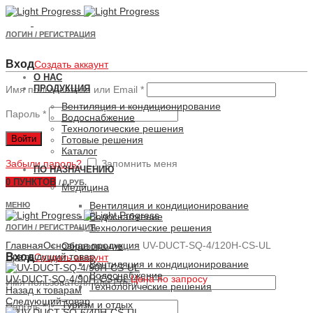
ЛОГИН / РЕГИСТРАЦИЯ
Вход
Создать аккаунт
О НАС
ПРОДУКЦИЯ
Имя пользователя или Email
*
Вентиляция и кондиционирование
Пароль
*
Водоснабжение
Технологические решения
Войти
Готовые решения
Каталог
Забыли пароль?
Запомнить меня
ПО НАЗНАЧЕНИЮ
0
ПУНКТОВ
/
0 РУБ.
Медицина
Вентиляция и кондиционирование
МЕНЮ
Водоснабжение
Технологические решения
ЛОГИН / РЕГИСТРАЦИЯ
Увеличить
Главная
Основная продукция
UV-DUCT-SQ-4/120H-CS-UL
Образование
Вход
Предыдущий товар
Создать аккаунт
Вентиляция и кондиционирование
Водоснабжение
UV-DUCT-SQ-4/90H-CS-UL
Цена по запросу
Имя пользователя или Email
*
Технологические решения
Назад к товарам
Следующий товар
Туризм и отдых
Пароль
*