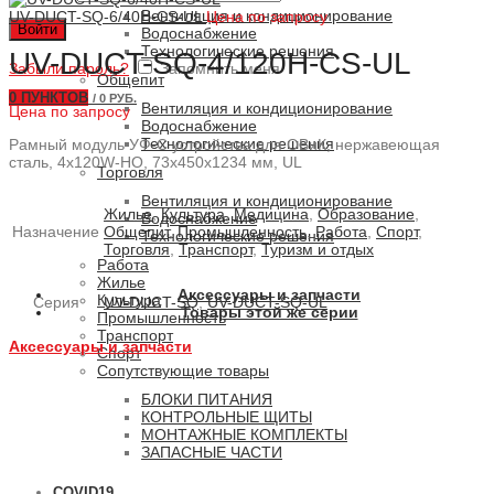
Вентиляция и кондиционирование
UV-DUCT-SQ-6/40H-CS-UL
Цена по запросу
Войти
Водоснабжение
Технологические решения
UV-DUCT-SQ-4/120H-CS-UL
Забыли пароль?
Запомнить меня
Общепит
0
ПУНКТОВ
/
0 РУБ.
Вентиляция и кондиционирование
Цена по запросу
Водоснабжение
Технологические решения
Рамный модуль УФ-С устройства для ОВиК, нержавеющая
сталь, 4x120W-HO, 73x450x1234 мм, UL
Торговля
Вентиляция и кондиционирование
Жилье
,
Культура
,
Медицина
,
Образование
,
Водоснабжение
Назначение
Общепит
,
Промышленность
,
Работа
,
Спорт
,
Технологические решения
Торговля
,
Транспорт
,
Туризм и отдых
Работа
Жилье
Аксессуары и запчасти
Культура
Серия
UV-DUCT-SQ
,
UV-DUCT-SQ-UL
Товары этой же серии
Промышленность
Транспорт
Аксессуары и запчасти
Спорт
Сопутствующие товары
БЛОКИ ПИТАНИЯ
КОНТРОЛЬНЫЕ ЩИТЫ
МОНТАЖНЫЕ КОМПЛЕКТЫ
ЗАПАСНЫЕ ЧАСТИ
COVID19