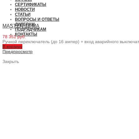
СЕРТИФИКАТЫ
НОВОСТИ
СТАТЬИ
ВОПРОСЫ И ОТВЕТЫ
ДИЛЕРАМ
MASTER 16-MA
ПОДРЯДЧИКАМ
КОНТАКТЫ
78 351 руб.
Ручной переключатель (до 16 ампер) + вход аварийного выключа
В корзину
Предпросмотр
Закрыть