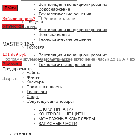
Вентиляция и кондиционирование
Войти
Водоснабжение
Технологические решения
Забыли пароль?
Запомнить меня
Общепит
0
ПУНКТОВ
/
0 РУБ.
Вентиляция и кондиционирование
Водоснабжение
Технологические решения
MASTER 16-A
Торговля
101 959 руб.
Вентиляция и кондиционирование
Программируемое автоматическое включение (часы) до 16 А + в
Водоснабжение
В корзину
Технологические решения
Предпросмотр
Работа
Жилье
Закрыть
Культура
Промышленность
Транспорт
Спорт
Сопутствующие товары
БЛОКИ ПИТАНИЯ
КОНТРОЛЬНЫЕ ЩИТЫ
МОНТАЖНЫЕ КОМПЛЕКТЫ
ЗАПАСНЫЕ ЧАСТИ
COVID19