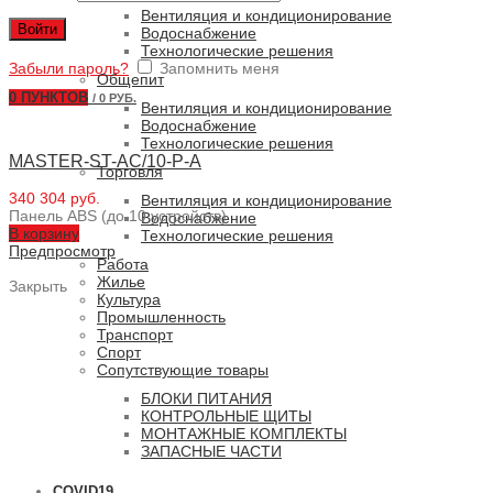
Вентиляция и кондиционирование
Войти
Водоснабжение
Технологические решения
Забыли пароль?
Запомнить меня
Общепит
0
ПУНКТОВ
/
0 РУБ.
Вентиляция и кондиционирование
Водоснабжение
Технологические решения
MASTER-ST-AC/10-P-A
Торговля
340 304 руб.
Вентиляция и кондиционирование
Панель ABS (до 10 устройств)
Водоснабжение
В корзину
Технологические решения
Предпросмотр
Работа
Жилье
Закрыть
Культура
Промышленность
Транспорт
Спорт
Сопутствующие товары
БЛОКИ ПИТАНИЯ
КОНТРОЛЬНЫЕ ЩИТЫ
МОНТАЖНЫЕ КОМПЛЕКТЫ
ЗАПАСНЫЕ ЧАСТИ
COVID19