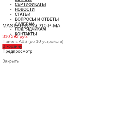
СЕРТИФИКАТЫ
НОВОСТИ
СТАТЬИ
ВОПРОСЫ И ОТВЕТЫ
ДИЛЕРАМ
MASTER-ST-AC/10-P-MA
ПОДРЯДЧИКАМ
КОНТАКТЫ
310 393 руб.
Панель ABS (до 10 устройств)
В корзину
Предпросмотр
Закрыть