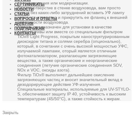
проектирования или модернизации.
СЕРТИФИКАТЫ
Сделав отверстие в стенке воздуховода, вам просто
НОВОСТИ
нужно без каких-либо затруднений вставить УФ лампу
СТАТЬИ
через это отверстие и прикрутить ее фланец к внешней
ВОПРОСЫ И ОТВЕТЫ
поверхности воздуховода.
ДИЛЕРАМ
Модуль предназначен для установки в качестве
ПОДРЯДЧИКАМ
альтернативы или вместе со специальным фильтром
КОНТАКТЫ
TiOx® Light Progress, покрытым наноструктурированным
диоксидом титана и солями серебра (опционально),
который, в сочетании с очень высокой мощностью УФС,
излучаемой лампами, оторый является отличным
фотокатализатором, разлагающим загрязняющие
вещества, а также органические и неорганические
соединения (летучие органические соединения SOV,
NOx и VOC, оксиды азота).
Фильтр TiOx® выполняет дальнейшее окисление
загрязняющих частиц и вносит значительный вклад в
дезодорирующее действие УФ-излучения.
Специальные материалы, используемые для UV-STYLO-
S, обеспечивают защиту IP 40, устойчивость к высоким
температурам (45/50°C), а также стойкость к жирам.
Закрыть