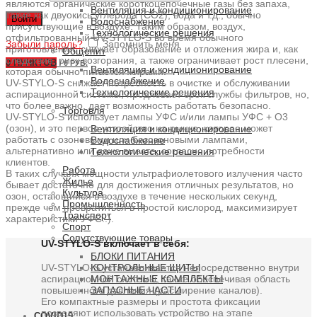
являются органические короткоцепочечные газы без запаха,
Вентиляция и кондиционирование
такие как двуокись углерода (CO2), вода и т.д., обычно
Войти
Водоснабжение
присутствующие в воздухе. Таким образом, воздух,
Технологические решения
отфильтрованный UV-STYLO-S во время обычного
Забыли пароль?
Запомнить меня
приготовления, снижает образование и отложения жира и, как
Общепит
следствие, риск возгорания, а также ограничивает рост плесени,
0
ПУНКТОВ
/
0 РУБ.
Вентиляция и кондиционирование
которая обычно питается жирами.
Водоснабжение
UV-STYLO-S снижает потребность в очистке и обслуживании
Технологические решения
аспирационной системы, продлевает срок службы фильтров, но,
что более важно, дает возможность работать безопасно.
Торговля
UV-STYLO-S использует лампы УФС и/или лампы УФС + O3
(озон), и это первое устройство на рынке, которое может
Вентиляция и кондиционирование
работать с озоновыми или безозоновыми лампами,
Водоснабжение
альтернативно или даже вместе, согласно потребности
Технологические решения
клиентов.
Работа
В таких случаях мощности ультрафиолетового излучения часто
Жилье
бывает достаточно для достижения отличных результатов, но
Культура
озон, остающийся в воздухе в течение нескольких секунд,
Промышленность
прежде чем превратиться в простой кислород, максимизирует
Транспорт
характеристики УФС..).
Спорт
Сопутствующие товары
UV-STYLO-S включает в себя:
БЛОКИ ПИТАНИЯ
КОНТРОЛЬНЫЕ ЩИТЫ
UV-STYLO-S устанавливается непосредственно внутри
МОНТАЖНЫЕ КОМПЛЕКТЫ
аспирационной системы, также обеспечивая область
ЗАПАСНЫЕ ЧАСТИ
повышенного давления (расширение каналов).
Его компактные размеры и простота фиксации
позволяют использовать устройство на этапе
COVID19