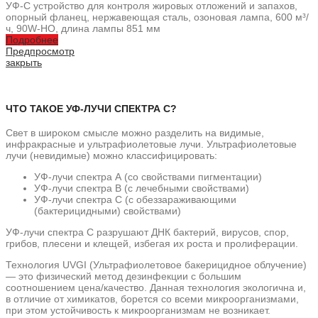
УФ-С устройство для контроля жировых отложений и запахов,
опорный фланец, нержавеющая сталь, озоновая лампа, 600 м³/
ч, 90W-HO, длина лампы 851 мм
Подробнее
Предпросмотр
закрыть
ЧТО ТАКОЕ УФ-ЛУЧИ СПЕКТРА С?
Свет в широком смысле можно разделить на видимые,
инфракрасные и ультрафиолетовые лучи. Ультрафиолетовые
лучи (невидимые) можно классифицировать:
УФ-лучи спектра А (со свойствами пигментации)
УФ-лучи спектра В (с лечебными свойствами)
УФ-лучи спектра С (с обеззараживающими
(бактерицидными) свойствами)
УФ-лучи спектра С разрушают ДНК бактерий, вирусов, спор,
грибов, плесени и клещей, избегая их роста и пролиферации.
Технология UVGI (Ультрафиолетовое бакерицидное облучение)
— это физический метод дезинфекции с большим
соотношением цена/качество. Данная технология экологична и,
в отличие от химикатов, борется со всеми микроорганизмами,
при этом устойчивость к микроорганизмам не возникает.