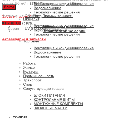
гильза, 80 м³/ч, 11W-HO, длина лампы 196 мм
Вентиляция и кондиционирование
Войти
Водоснабжение
Технологические решения
Назначение
Общепит
,
Промышленность
Забыли пароль?
Запомнить меня
Общепит
0
ПУНКТОВ
/
0 РУБ.
Вентиляция и кондиционирование
Аксессуары и запчасти
Серия
UV-STYLO-S
Водоснабжение
Товары этой же серии
Технологические решения
Аксессуары и запчасти
Торговля
Вентиляция и кондиционирование
Водоснабжение
Технологические решения
Работа
Жилье
Культура
Промышленность
Транспорт
Спорт
Сопутствующие товары
БЛОКИ ПИТАНИЯ
КОНТРОЛЬНЫЕ ЩИТЫ
МОНТАЖНЫЕ КОМПЛЕКТЫ
ЗАПАСНЫЕ ЧАСТИ
COVID19