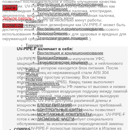
позволяет последовательное и общее улучшение качества
Вентиляция и кондиционирование
продукции. UV-PIPE-F устраняет (99%) бактерий, таких как
Войти
Водоснабжение
палочковидная бактерия, кишечная палочка, клостридии,
Технологические решения
легионелла, вибрион, сальмонелла, синегнойная палочка,
Забыли пароль?
Запомнить меня
cтафилококки т.д., всего за несколько минут работы.
Общепит
Такого высокого уровня дезинфекции как UV-PIPE-F может быть
0
ПУНКТОВ
/
0 РУБ.
Вентиляция и кондиционирование
достигнуто иным способом, но только с помощью массового
Водоснабжение
использования химикатов, опасных для здоровья и вредных для
Технологические решения
окружающей среды, а также дорогостоящих..).
Торговля
UV-PIPE-F включает в себя:
Вентиляция и кондиционирование
Водоснабжение
UV-PIPE-F состоит из лампы-излучателя УФС,
Технологические решения
защищенной трубкой из чистого кварца, и нейлонового
цилиндра, в котором находится блок питания. После
Работа
кварца фланец из нержавеющей стали AISI 304
Жилье
обеспечивает простую установку. Вся система
Культура
водонепроницаема (IP65). Кварц также выполняет
Промышленность
важную функцию защиты УФ-лампы от высоких и низких
Транспорт
температур, создавая воздушную подушку между лампой
Спорт
и внешней средой, тем самым увеличивая выходную
Сопутствующие товары
мощность. UV PIPE доступны различной длины и
БЛОКИ ПИТАНИЯ
мощности для удовлетворения различных требований.
КОНТРОЛЬНЫЕ ЩИТЫ
Специальные строительные материалы позволяют
МОНТАЖНЫЕ КОМПЛЕКТЫ
использовать его даже в агрессивных средах. UV-PIPE-F
ЗАПАСНЫЕ ЧАСТИ
готов к использованию и не требует специального
обслуживания, за исключением периодической замены
ламп. UV-PIPE-F полностью производится в Италии из
COVID19