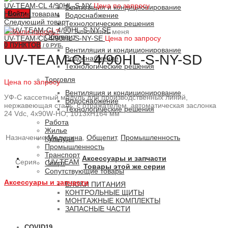
UV-TEAM-CL 4/90HL-S-NY
Цена по запросу
Вентиляция и кондиционирование
Войти
Назад к товарам
Водоснабжение
Следующий товар
Технологические решения
Забыли пароль?
Запомнить меня
Общепит
UV-TEAM-CL 4/90HL-S-NY-SE
Цена по запросу
0
ПУНКТОВ
/
0 РУБ.
Вентиляция и кондиционирование
UV-TEAM-CL 4/90HL-S-NY-SD
Водоснабжение
Технологические решения
Торговля
Цена по запросу
Вентиляция и кондиционирование
УФ-С кассетный модуль для производственных линий,
Водоснабжение
нержавеющая сталь, с отражателем, автоматическая заслонка
Технологические решения
24 Vdc, 4x90W-HO, 1013xH164 мм
Работа
Жилье
Назначение
Медицина
,
Общепит
,
Промышленность
Культура
Промышленность
Транспорт
Аксессуары и запчасти
Серия
UV-TEAM
Спорт
Товары этой же серии
Сопутствующие товары
Аксессуары и запчасти
БЛОКИ ПИТАНИЯ
КОНТРОЛЬНЫЕ ЩИТЫ
МОНТАЖНЫЕ КОМПЛЕКТЫ
ЗАПАСНЫЕ ЧАСТИ
COVID19