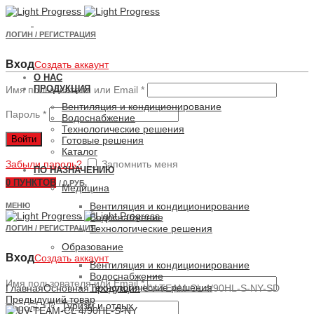
ЛОГИН / РЕГИСТРАЦИЯ
Вход
Создать аккаунт
О НАС
ПРОДУКЦИЯ
Имя пользователя или Email
*
Вентиляция и кондиционирование
Пароль
*
Водоснабжение
Технологические решения
Войти
Готовые решения
Каталог
Забыли пароль?
Запомнить меня
ПО НАЗНАЧЕНИЮ
0
ПУНКТОВ
/
0 РУБ.
Медицина
Вентиляция и кондиционирование
МЕНЮ
Водоснабжение
Технологические решения
ЛОГИН / РЕГИСТРАЦИЯ
Образование
Вход
Создать аккаунт
Вентиляция и кондиционирование
Водоснабжение
Увеличить
Имя пользователя или Email
*
Технологические решения
Главная
Основная продукция
UV-TEAM-CL 4/90HL-S-NY-SD
Предыдущий товар
Туризм и отдых
Пароль
*