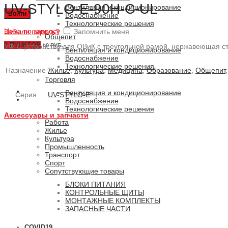
UV-STYLO-E-90H-C-UL
Вентиляция и кондиционирование
Войти
Водоснабжение
Технологические решения
Цена по запросу
Забыли пароль?
Запомнить меня
Общепит
0
ПУНКТОВ
УФ-С устройство для ОВиК с треугольной рамой, нержавеющая ст
/
0 РУБ.
Вентиляция и кондиционирование
Водоснабжение
Технологические решения
Назначение
Жилье
,
Культура
,
Медицина
,
Образование
,
Общепит
Торговля
Вентиляция и кондиционирование
Серия
UV-STYLO-E
Водоснабжение
Технологические решения
Аксессуары и запчасти
Работа
Жилье
Культура
Промышленность
Транспорт
Спорт
Сопутствующие товары
БЛОКИ ПИТАНИЯ
КОНТРОЛЬНЫЕ ЩИТЫ
МОНТАЖНЫЕ КОМПЛЕКТЫ
ЗАПАСНЫЕ ЧАСТИ
COVID19