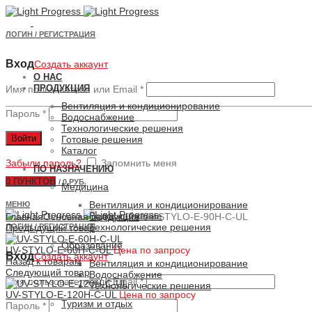
ЛОГИН / РЕГИСТРАЦИЯ
Вход
Создать аккаунт
О НАС
ПРОДУКЦИЯ
Имя пользователя или Email
*
Вентиляция и кондиционирование
Пароль
*
Водоснабжение
Технологические решения
Войти
Готовые решения
Каталог
Забыли пароль?
Запомнить меня
ПО НАЗНАЧЕНИЮ
0
ПУНКТОВ
/
0 РУБ.
Медицина
Вентиляция и кондиционирование
МЕНЮ
Увеличить
Водоснабжение
Главная
Основная продукция
UV-STYLO-E-90H-C-UL
Технологические решения
ЛОГИН / РЕГИСТРАЦИЯ
Предыдущий товар
Образование
UV-STYLO-E-60H-C-UL
Цена по запросу
Вход
Создать аккаунт
Назад к товарам
Вентиляция и кондиционирование
Следующий товар
Водоснабжение
Имя пользователя или Email
*
Технологические решения
UV-STYLO-E-120H-C-UL
Цена по запросу
Туризм и отдых
Пароль
*