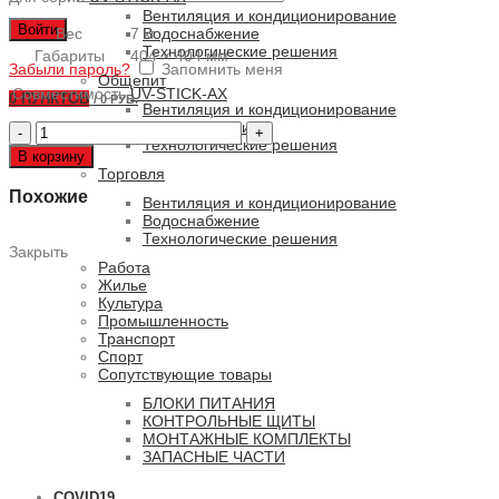
Вентиляция и кондиционирование
Войти
Вес
7 кг
Водоснабжение
Технологические решения
Габариты
404 × 404 мм
Забыли пароль?
Запомнить меня
Общепит
Совместимость
UV-STICK-AX
0
ПУНКТОВ
/
0 РУБ.
Вентиляция и кондиционирование
Водоснабжение
Количество
Технологические решения
товара
В корзину
UV-
Торговля
STICK-
Похожие
AX/...
Вентиляция и кондиционирование
...
Водоснабжение
P
Технологические решения
Закрыть
Работа
Жилье
Культура
Промышленность
Транспорт
Спорт
Сопутствующие товары
БЛОКИ ПИТАНИЯ
КОНТРОЛЬНЫЕ ЩИТЫ
МОНТАЖНЫЕ КОМПЛЕКТЫ
ЗАПАСНЫЕ ЧАСТИ
COVID19