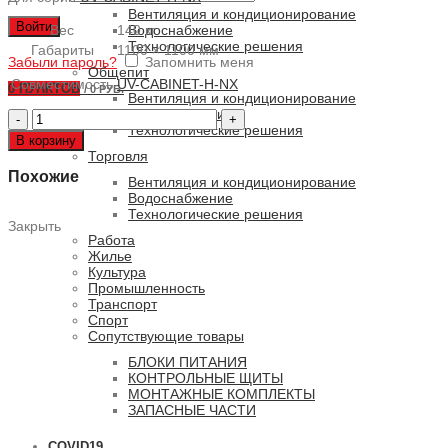
Вентиляция и кондиционирование
Войти
Вес
140 кг
Водоснабжение
Технологические решения
Габариты
1100 × 1100 мм
Забыли пароль?
Запомнить меня
Общепит
Совместимость
UV-CABINET-H-NX
0
ПУНКТОВ
/
0 РУБ.
Вентиляция и кондиционирование
Водоснабжение
Количество
Технологические решения
товара
В корзину
UV-
Торговля
CABINET-
Похожие
H-
Вентиляция и кондиционирование
NX/
Водоснабжение
…
Технологические решения
Закрыть
...
Работа
...
Жилье
P
Культура
Промышленность
Транспорт
Спорт
Сопутствующие товары
БЛОКИ ПИТАНИЯ
КОНТРОЛЬНЫЕ ЩИТЫ
МОНТАЖНЫЕ КОМПЛЕКТЫ
ЗАПАСНЫЕ ЧАСТИ
COVID19