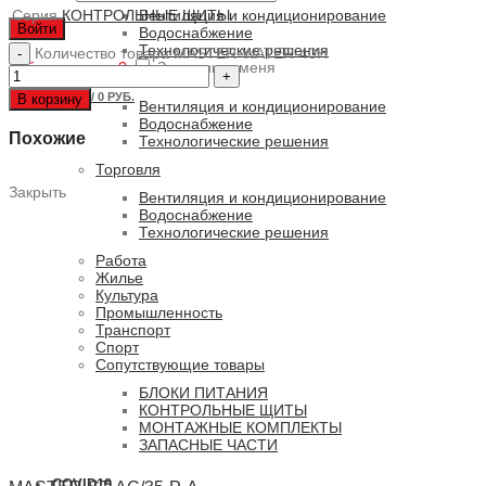
Серия
КОНТРОЛЬНЫЕ ЩИТЫ
Вентиляция и кондиционирование
Войти
Водоснабжение
Технологические решения
Количество товара MASTER-WATER-40H
Забыли пароль?
Запомнить меня
Общепит
0
ПУНКТОВ
/
0 РУБ.
В корзину
Вентиляция и кондиционирование
Водоснабжение
Похожие
Технологические решения
Торговля
Закрыть
Вентиляция и кондиционирование
Водоснабжение
Технологические решения
Работа
Жилье
Культура
Промышленность
Транспорт
Спорт
Сопутствующие товары
БЛОКИ ПИТАНИЯ
КОНТРОЛЬНЫЕ ЩИТЫ
МОНТАЖНЫЕ КОМПЛЕКТЫ
ЗАПАСНЫЕ ЧАСТИ
COVID19