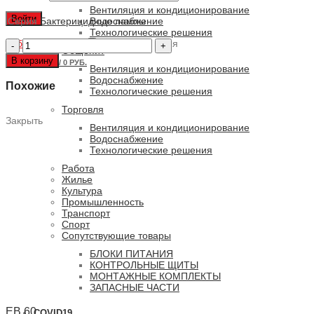
Вентиляция и кондиционирование
Войти
Серия
Бактерицидные лампы
Водоснабжение
Технологические решения
Забыли пароль?
Количество
Запомнить меня
Общепит
товара
В корзину
0
ПУНКТОВ
/
0 РУБ.
GH11-
Вентиляция и кондиционирование
120WH-
Водоснабжение
Похожие
P-
Технологические решения
FC
Торговля
Закрыть
Вентиляция и кондиционирование
Водоснабжение
Технологические решения
Работа
Жилье
Культура
Промышленность
Транспорт
Спорт
Сопутствующие товары
БЛОКИ ПИТАНИЯ
КОНТРОЛЬНЫЕ ЩИТЫ
МОНТАЖНЫЕ КОМПЛЕКТЫ
ЗАПАСНЫЕ ЧАСТИ
EB 60
COVID19