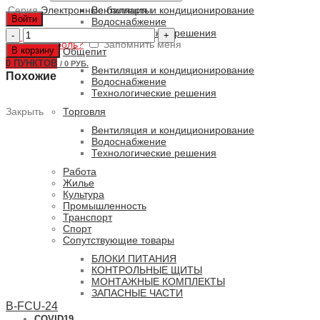
Серия
Электронные балласты
Вентиляция и кондиционирование
Войти
Водоснабжение
Количество
Технологические решения
Забыли пароль?
товара
Запомнить меня
В корзину
Общепит
EB
0
ПУНКТОВ
/
0 РУБ.
108-
Вентиляция и кондиционирование
Похожие
277V
Водоснабжение
Технологические решения
Торговля
Закрыть
Вентиляция и кондиционирование
Водоснабжение
Технологические решения
Работа
Жилье
Культура
Промышленность
Транспорт
Спорт
Сопутствующие товары
БЛОКИ ПИТАНИЯ
КОНТРОЛЬНЫЕ ЩИТЫ
МОНТАЖНЫЕ КОМПЛЕКТЫ
ЗАПАСНЫЕ ЧАСТИ
B-FCU-24
COVID19