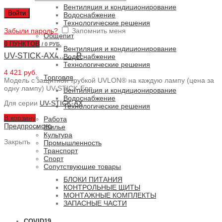
Вентиляция и кондиционирование
Войти
Водоснабжение
Технологические решения
Забыли пароль?
Запомнить меня
Общепит
0
ПУНКТОВ
/
0 РУБ.
Вентиляция и кондиционирование
UV-STICK-AX/… … P
Водоснабжение
Технологические решения
4 421 руб.
Торговля
Модель с защитной трубкой UVLON® на каждую лампу (цена за
одну лампу) UV-STICK-Enn
Вентиляция и кондиционирование
Водоснабжение
Для серии
UV-STICK-AX
Технологические решения
В корзину
Работа
Предпросмотр
Жилье
Культура
Закрыть
Промышленность
Транспорт
Спорт
Сопутствующие товары
БЛОКИ ПИТАНИЯ
КОНТРОЛЬНЫЕ ЩИТЫ
МОНТАЖНЫЕ КОМПЛЕКТЫ
ЗАПАСНЫЕ ЧАСТИ
COVID19