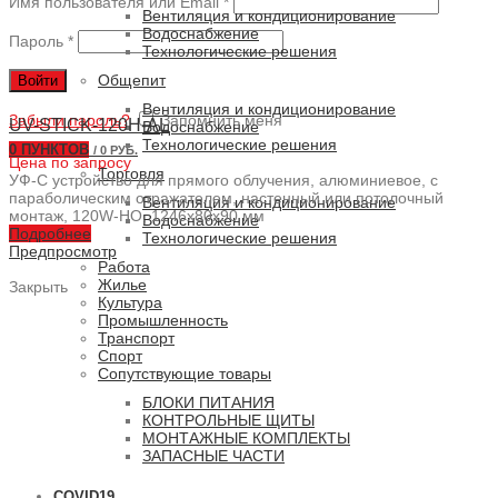
Имя пользователя или Email
*
Вентиляция и кондиционирование
Водоснабжение
Пароль
*
Технологические решения
Общепит
Войти
Вентиляция и кондиционирование
Забыли пароль?
Запомнить меня
UV-STICK-120H-AL
Водоснабжение
Технологические решения
0
ПУНКТОВ
/
0 РУБ.
Цена по запросу
Торговля
УФ-С устройство для прямого облучения, алюминиевое, с
параболическим отражателем, настенный или потолочный
Вентиляция и кондиционирование
монтаж, 120W-HO, 1246x80x90 мм
Водоснабжение
Подробнее
Технологические решения
Предпросмотр
Работа
Жилье
Закрыть
Культура
Промышленность
Транспорт
Спорт
Сопутствующие товары
БЛОКИ ПИТАНИЯ
КОНТРОЛЬНЫЕ ЩИТЫ
МОНТАЖНЫЕ КОМПЛЕКТЫ
ЗАПАСНЫЕ ЧАСТИ
COVID19