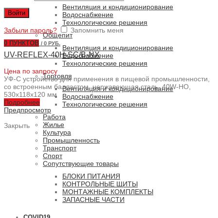
Вентиляция и кондиционирование
Войти
Водоснабжение
Технологические решения
Забыли пароль?
Запомнить меня
Общепит
0
ПУНКТОВ
/
0 РУБ.
Вентиляция и кондиционирование
UV-REFLEX-40H-SC/B-NX
Водоснабжение
Технологические решения
Цена по запросу
Торговля
УФ-С устройство для применения в пищевой промышленности,
со встроенным балластом, нержавеющая сталь, 40W-HO,
Вентиляция и кондиционирование
530x118x120 мм
Водоснабжение
Подробнее
Технологические решения
Предпросмотр
Работа
Жилье
Закрыть
Культура
Промышленность
Транспорт
Спорт
Сопутствующие товары
БЛОКИ ПИТАНИЯ
КОНТРОЛЬНЫЕ ЩИТЫ
МОНТАЖНЫЕ КОМПЛЕКТЫ
ЗАПАСНЫЕ ЧАСТИ
COVID19