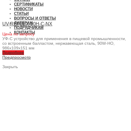
СЕРТИФИКАТЫ
НОВОСТИ
СТАТЬИ
ВОПРОСЫ И ОТВЕТЫ
ДИЛЕРАМ
UV-REFLEX-90H-C-NX
ПОДРЯДЧИКАМ
КОНТАКТЫ
Цена по запросу
УФ-С устройство для применения в пищевой промышленности,
со встроенным балластом, нержавеющая сталь, 90W-HO,
986x109x151 мм
Подробнее
Предпросмотр
Закрыть