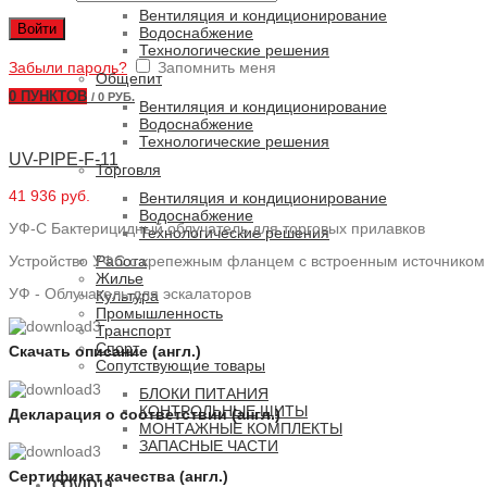
Вентиляция и кондиционирование
Войти
Водоснабжение
Технологические решения
Забыли пароль?
Запомнить меня
Общепит
0
ПУНКТОВ
/
0 РУБ.
Вентиляция и кондиционирование
Водоснабжение
Технологические решения
UV-PIPE-F-11
Торговля
41 936 руб.
Вентиляция и кондиционирование
Водоснабжение
УФ-С Бактерицидный облучатель для торговых прилавков
Технологические решения
Устройство УФС с крепежным фланцем с встроенным источником
Работа
Жилье
УФ - Облучатель для эскалаторов
Культура
Промышленность
Транспорт
Спорт
Скачать описание (англ.)
Сопутствующие товары
БЛОКИ ПИТАНИЯ
КОНТРОЛЬНЫЕ ЩИТЫ
Декларация о соответствии (англ.)
МОНТАЖНЫЕ КОМПЛЕКТЫ
ЗАПАСНЫЕ ЧАСТИ
Сертификат качества (англ.)
COVID19