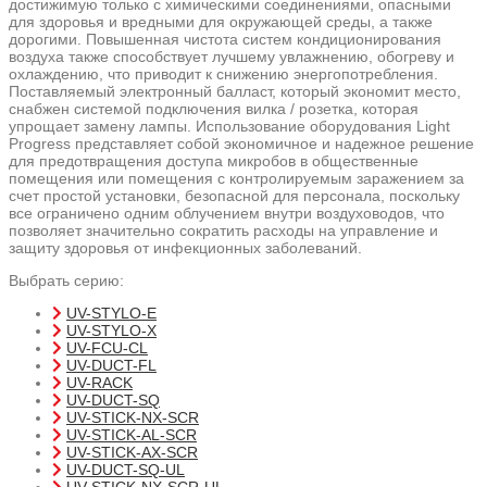
достижимую только с химическими соединениями, опасными
для здоровья и вредными для окружающей среды, а также
дорогими. Повышенная чистота систем кондиционирования
воздуха также способствует лучшему увлажнению, обогреву и
охлаждению, что приводит к снижению энергопотребления.
Поставляемый электронный балласт, который экономит место,
снабжен системой подключения вилка / розетка, которая
упрощает замену лампы. Использование оборудования Light
Progress представляет собой экономичное и надежное решение
для предотвращения доступа микробов в общественные
помещения или помещения с контролируемым заражением за
счет простой установки, безопасной для персонала, поскольку
все ограничено одним облучением внутри воздуховодов, что
позволяет значительно сократить расходы на управление и
защиту здоровья от инфекционных заболеваний.
Выбрать серию:
UV-STYLO-E
UV-STYLO-X
UV-FCU-CL
UV-DUCT-FL
UV-RACK
UV-DUCT-SQ
UV-STICK-NX-SCR
UV-STICK-AL-SCR
UV-STICK-AX-SCR
UV-DUCT-SQ-UL