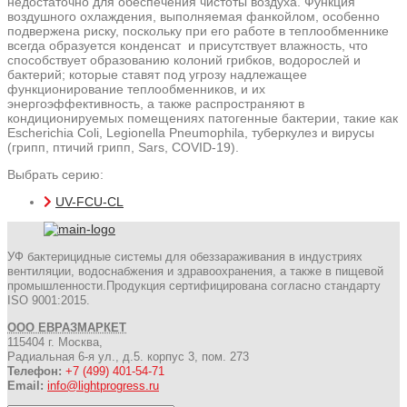
недостаточно для обеспечения чистоты воздуха. Функция
воздушного охлаждения, выполняемая фанкойлом, особенно
подвержена риску, поскольку при его работе в теплообменнике
всегда образуется конденсат и присутствует влажность, что
способствует образованию колоний грибков, водорослей и
бактерий; которые ставят под угрозу надлежащее
функционирование теплообменников, и их
энергоэффективность, а также распространяют в
кондиционируемых помещениях патогенные бактерии, такие как
Escherichia Coli, Legionella Pneumophila, туберкулез и вирусы
(грипп, птичий грипп, Sars, COVID-19).
Выбрать серию:
UV-FCU-CL
УФ бактерицидные системы для обеззараживания в индустриях
вентиляции, водоснабжения и здравоохранения, а также в пищевой
промышленности.Продукция сертифицирована согласно стандарту
ISO 9001:2015.
ООО ЕВРАЗМАРКЕТ
115404 г. Москва,
Радиальная 6-я ул., д.5. корпус 3, пом. 273
Телефон:
+7 (499) 401-54-71
Email:
info@lightprogress.ru