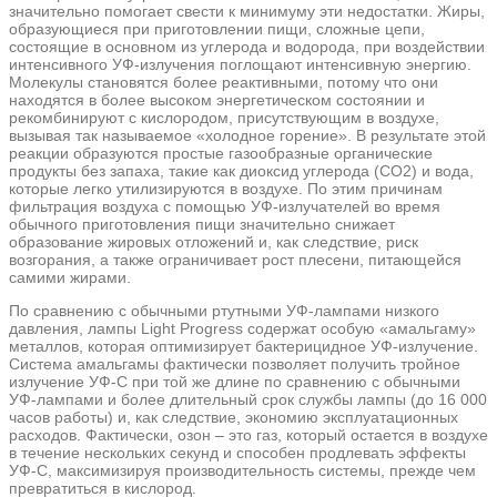
значительно помогает свести к минимуму эти недостатки. Жиры,
образующиеся при приготовлении пищи, сложные цепи,
состоящие в основном из углерода и водорода, при воздействии
интенсивного УФ-излучения поглощают интенсивную энергию.
Молекулы становятся более реактивными, потому что они
находятся в более высоком энергетическом состоянии и
рекомбинируют с кислородом, присутствующим в воздухе,
вызывая так называемое «холодное горение». В результате этой
реакции образуются простые газообразные органические
продукты без запаха, такие как диоксид углерода (CO2) и вода,
которые легко утилизируются в воздухе. По этим причинам
фильтрация воздуха с помощью УФ-излучателей во время
обычного приготовления пищи значительно снижает
образование жировых отложений и, как следствие, риск
возгорания, а также ограничивает рост плесени, питающейся
самими жирами.
По сравнению с обычными ртутными УФ-лампами низкого
давления, лампы Light Progress содержат особую «амальгаму»
металлов, которая оптимизирует бактерицидное УФ-излучение.
Система амальгамы фактически позволяет получить тройное
излучение УФ-С при той же длине по сравнению с обычными
УФ-лампами и более длительный срок службы лампы (до 16 000
часов работы) и, как следствие, экономию эксплуатационных
расходов. Фактически, озон – это газ, который остается в воздухе
в течение нескольких секунд и способен продлевать эффекты
УФ-С, максимизируя производительность системы, прежде чем
превратиться в кислород.