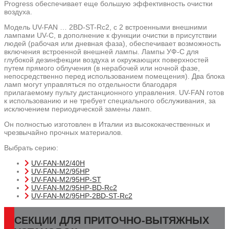
Progress обеспечивает еще большую эффективность очистки
воздуха.
Модель UV-FAN … 2BD-ST-Rc2, с 2 встроенными внешними
лампами UV-C, в дополнение к функции очистки в присутствии
людей (рабочая или дневная фаза), обеспечивает возможность
включения встроенной внешней лампы. Лампы УФ-С для
глубокой дезинфекции воздуха и окружающих поверхностей
путем прямого облучения (в нерабочей или ночной фазе,
непосредственно перед использованием помещения). Два блока
ламп могут управляться по отдельности благодаря
прилагаемому пульту дистанционного управления. UV-FAN готов
к использованию и не требует специального обслуживания, за
исключением периодической замены ламп.
Он полностью изготовлен в Италии из высококачественных и
чрезвычайно прочных материалов.
Выбрать серию:
UV-FAN-M2/40H
UV-FAN-M2/95HP
UV-FAN-M2/95HP-ST
UV-FAN-M2/95HP-BD-Rc2
UV-FAN-M2/95HP-2BD-ST-Rc2
СЕКЦИИ ДЛЯ ПРИТОЧНО-ВЫТЯЖНЫХ