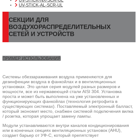
UV-STICK-NX-SCR-UL
UV-STICK-AL-SCR-UL
СЕКЦИИ ДЛЯ
ВОЗДУХОРАСПРЕДЕЛИТЕЛЬНЫХ
СЕТЕЙ И УСТРОЙСТВ
ПРИМЕР ИСПОЛЬЗОВАНИЯ
Системы обеззараживания воздуха применяются для
дезинфекции воздуха в фанкойлах и в вентиляционных
установках. Это целая серия модулей разных размеров и
мощности, все из нержавеющей стали AISI 304. Установка
проста и может быть выполнена на уже установленных и
функционирующих фанкойлах (технология ретрофита в
существующих системах). Поставляемый электронный балласт,
который экономит место, снабжен системой подключения вилка
/ розетка, которая упрощает замену лампы.
Модули устанавливаются внутри каналов кондиционирования
или в конечных секциях вентиляционных установок (AHU),
создает барьер от УФ-С, который препятствует