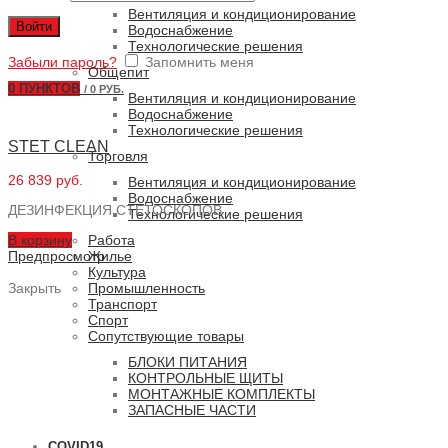
Вентиляция и кондиционирование
Войти
Водоснабжение
Технологические решения
Забыли пароль?
Запомнить меня
Общепит
0
ПУНКТОВ
/
0 РУБ.
Вентиляция и кондиционирование
Водоснабжение
Технологические решения
STET CLEAN
Торговля
26 839 руб.
Вентиляция и кондиционирование
Водоснабжение
ДЕЗИНФЕКЦИЯ СТЕТОСКОПОВ
Технологические решения
В корзину
Работа
Предпросмотр
Жилье
Культура
Закрыть
Промышленность
Транспорт
Спорт
Сопутствующие товары
БЛОКИ ПИТАНИЯ
КОНТРОЛЬНЫЕ ЩИТЫ
МОНТАЖНЫЕ КОМПЛЕКТЫ
ЗАПАСНЫЕ ЧАСТИ
COVID19