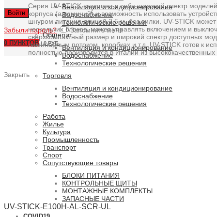
Серия UV-STICK включает в себя широкий спектр моделей
Вентиляция и кондиционирование
Войти
корпуса (алюминий) и возможность использовать устройс
Водоснабжение
шнуром питания длиной 2,5 м, без вилки. UV-STICK может
Технологические решения
нескольких блоков, может управлять включением и выключ
Забыли пароль?
Запомнить меня
Общепит
сверхкомпактный размер и широкий спектр доступных моде
0
ПУНКТОВ
/
0 РУБ.
ламинарным потоком, коробках и т.д. UV-STICK готов к и
Вентиляция и кондиционирование
полностью производится в Италии из высококачественных
Водоснабжение
Технологические решения
Закрыть
Торговля
Вентиляция и кондиционирование
Водоснабжение
Технологические решения
Работа
Жилье
Культура
Промышленность
Транспорт
Спорт
Сопутствующие товары
БЛОКИ ПИТАНИЯ
КОНТРОЛЬНЫЕ ЩИТЫ
МОНТАЖНЫЕ КОМПЛЕКТЫ
ЗАПАСНЫЕ ЧАСТИ
UV-STICK-E100H-AL-SCR-UL
COVID19