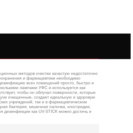
ционных методов очистки зачастую недостаточно
авоохранения и фармацевтики необходимо
 дезинфекцию всех помещений просто, быстро и
сколькими лампами УФС и используется как
тствует, чтобы он облучал поверхности, которые
удучи очищенным, создает идеальную и здоровую
ских учреждений, так и в фармацевтическом
дная бактерия, кишечная палочка, клостридии,
вня дезинфекции как UV-STICK можно достичь и