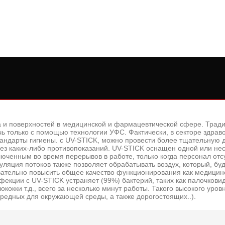
 и поверхностей в медицинской и фармацевтической сфере. Тради
ичь только с помощью технологии УФС. Фактически, в секторе здр
тандарты гигиены. с UV-STICK, можно провести более тщательную
 без каких-либо противопоказаний. UV-STICK оснащен одной или не
юченным во время перерывов в работе, только когда персонал отсу
ляция потоков также позволяет обрабатывать воздух, который, б
вательно повысить общее качество функционирования как медицин
нфекции с UV-STICK устраняет (99%) бактерий, таких как палочкови
кокки т.д., всего за несколько минут работы. Такого высокого уро
вредных для окружающей среды, а также дорогостоящих..).