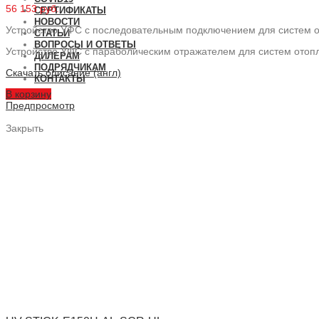
56 153 руб.
СЕРТИФИКАТЫ
НОВОСТИ
Устройство УФС с последовательным подключением для систем о
СТАТЬИ
ВОПРОСЫ И ОТВЕТЫ
Устройство УФС с параболическим отражателем для систем отопл
ДИЛЕРАМ
ПОДРЯДЧИКАМ
Скачать описание (англ)
КОНТАКТЫ
В корзину
Предпросмотр
Закрыть