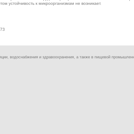
том устойчивость к микроорганизмам не возникает.
273
яции, водоснабжения и здравоохранения, а также в пищевой промышлен