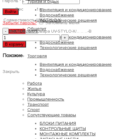
Пароль
*
Туризм и отдых
Вес
1 кг
Вентиляция и кондиционирование
Войти
Водоснабжение
Совместимость
UV-STYLO-X
Технологические решения
Забыли пароль?
Запомнить меня
Общепит
Количество товара UV-STYLO-X/... ... …-B
0
ПУНКТОВ
/
0 РУБ.
Вентиляция и кондиционирование
Водоснабжение
В корзину
Технологические решения
Похожие
Торговля
Вентиляция и кондиционирование
Водоснабжение
Закрыть
Технологические решения
Работа
Жилье
Культура
Промышленность
Транспорт
Спорт
Сопутствующие товары
БЛОКИ ПИТАНИЯ
КОНТРОЛЬНЫЕ ЩИТЫ
МОНТАЖНЫЕ КОМПЛЕКТЫ