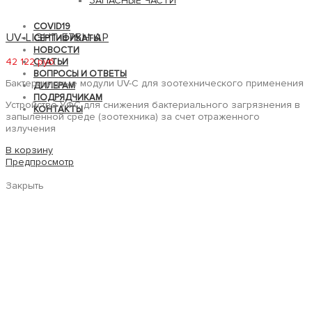
ЗАПАСНЫЕ ЧАСТИ
COVID19
UV-LIGHT-E75H-AP
СЕРТИФИКАТЫ
НОВОСТИ
42 122 руб.
СТАТЬИ
ВОПРОСЫ И ОТВЕТЫ
Бактерицидные модули UV-C для зоотехнического применения
ДИЛЕРАМ
ПОДРЯДЧИКАМ
Устройство УФС для снижения бактериального загрязнения в
КОНТАКТЫ
запыленной среде (зоотехника) за счет отраженного
излучения
В корзину
Предпросмотр
Закрыть