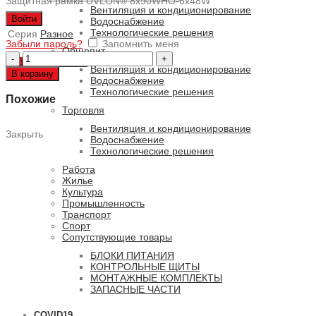
Защитная рамка UVLON® 8x90WHO-6x48W
Вентиляция и кондиционирование
Войти
Водоснабжение
Технологические решения
Серия
Разное
Забыли пароль?
Запомнить меня
Общепит
Количество
0
ПУНКТОВ
/
0 РУБ.
товара
Вентиляция и кондиционирование
В корзину
UF
Водоснабжение
8.90
Технологические решения
Похожие
Торговля
Вентиляция и кондиционирование
Закрыть
Водоснабжение
Технологические решения
Работа
Жилье
Культура
Промышленность
Транспорт
Спорт
Сопутствующие товары
БЛОКИ ПИТАНИЯ
КОНТРОЛЬНЫЕ ЩИТЫ
МОНТАЖНЫЕ КОМПЛЕКТЫ
ЗАПАСНЫЕ ЧАСТИ
COVID19