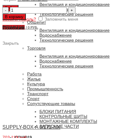
Вентиляция и кондиционирование
Войти
Количество
Водоснабжение
товара
Технологические решения
В корзину
Забыли пароль?
SB-
Запомнить меня
Общепит
A
0
ПУНКТОВ
Похожие
/
0 РУБ.
2/172
Вентиляция и кондиционирование
Водоснабжение
Технологические решения
Закрыть
Торговля
Вентиляция и кондиционирование
Водоснабжение
Технологические решения
Работа
Жилье
Культура
Промышленность
Транспорт
Спорт
Сопутствующие товары
БЛОКИ ПИТАНИЯ
КОНТРОЛЬНЫЕ ЩИТЫ
МОНТАЖНЫЕ КОМПЛЕКТЫ
ЗАПАСНЫЕ ЧАСТИ
SUPPLY-BOX-A 6/172-NX
703 119 руб.
COVID19