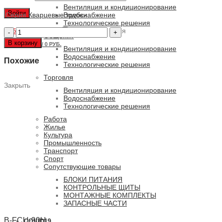
Вентиляция и кондиционирование
Войти
Серия
Кварцевые трубки
Водоснабжение
Технологические решения
Забыли пароль?
Количество
Запомнить меня
Общепит
товара
В корзину
0
ПУНКТОВ
/
0 РУБ.
Q
Вентиляция и кондиционирование
25-
Водоснабжение
Похожие
459-
Технологические решения
C-
Торговля
P
Закрыть
Вентиляция и кондиционирование
Водоснабжение
Технологические решения
Работа
Жилье
Культура
Промышленность
Транспорт
Спорт
Сопутствующие товары
БЛОКИ ПИТАНИЯ
КОНТРОЛЬНЫЕ ЩИТЫ
МОНТАЖНЫЕ КОМПЛЕКТЫ
ЗАПАСНЫЕ ЧАСТИ
B-FCU-90H
COVID19