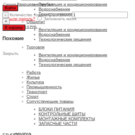
Серия
Кварцевые трубки
Вентиляция и кондиционирование
Войти
Водоснабжение
Технологические решения
Количество товара Q 25-185-C
Забыли пароль?
Запомнить меня
Общепит
0
ПУНКТОВ
/
0 РУБ.
В корзину
Вентиляция и кондиционирование
Водоснабжение
Похожие
Технологические решения
Торговля
Закрыть
Вентиляция и кондиционирование
Водоснабжение
Технологические решения
Работа
Жилье
Культура
Промышленность
Транспорт
Спорт
Сопутствующие товары
БЛОКИ ПИТАНИЯ
КОНТРОЛЬНЫЕ ЩИТЫ
МОНТАЖНЫЕ КОМПЛЕКТЫ
ЗАПАСНЫЕ ЧАСТИ
COVID19