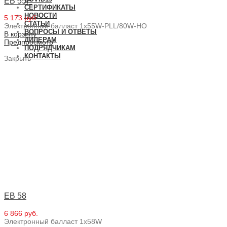
EB 55P
СЕРТИФИКАТЫ
НОВОСТИ
5 173 руб.
СТАТЬИ
Электронный балласт 1x55W-PLL/80W-HO
ВОПРОСЫ И ОТВЕТЫ
В корзину
ДИЛЕРАМ
Предпросмотр
ПОДРЯДЧИКАМ
КОНТАКТЫ
Закрыть
EB 58
6 866 руб.
Электронный балласт 1x58W