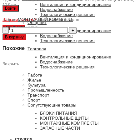
Вентиляция и кондиционирование
123 см
Войти
Водоснабжение
Технологические решения
Забыли пароль?
Серия
МОНТАЖНЫЙ КОМПЛЕКТ
Запомнить меня
Общепит
0
ПУНКТОВ
/
0 РУБ.
Количество
Вентиляция и кондиционирование
товара
Водоснабжение
В корзину
Монтажный
Технологические решения
комплект
Похожие
Торговля
UpR-
NX304-
Вентиляция и кондиционирование
123
Водоснабжение
Закрыть
Технологические решения
Работа
Жилье
Культура
Промышленность
Транспорт
Спорт
Сопутствующие товары
БЛОКИ ПИТАНИЯ
КОНТРОЛЬНЫЕ ЩИТЫ
МОНТАЖНЫЕ КОМПЛЕКТЫ
ЗАПАСНЫЕ ЧАСТИ
COVID19