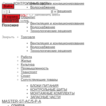
Серия
КОНТРОЛЬНЫЕ ЩИТЫ
Вентиляция и кондиционирование
Войти
Водоснабжение
Количество
Технологические решения
Забыли пароль?
товара
Запомнить меня
В корзину
Общепит
MASTER-
0
ПУНКТОВ
/
0 РУБ.
TMA-
Вентиляция и кондиционирование
Похожие
SE-
Водоснабжение
E4/1-
Технологические решения
P
Торговля
Закрыть
Вентиляция и кондиционирование
Водоснабжение
Технологические решения
Работа
Жилье
Культура
Промышленность
Транспорт
Спорт
Сопутствующие товары
БЛОКИ ПИТАНИЯ
КОНТРОЛЬНЫЕ ЩИТЫ
МОНТАЖНЫЕ КОМПЛЕКТЫ
ЗАПАСНЫЕ ЧАСТИ
MASTER-ST-AC/5-P-A
COVID19