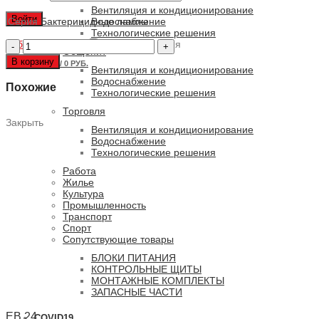
Вентиляция и кондиционирование
Войти
Серия
Бактерицидные лампы
Водоснабжение
Технологические решения
Забыли пароль?
Количество
Запомнить меня
Общепит
товара
В корзину
0
ПУНКТОВ
/
0 РУБ.
GH4-
Вентиляция и кондиционирование
40WH
Водоснабжение
Похожие
Технологические решения
Торговля
Закрыть
Вентиляция и кондиционирование
Водоснабжение
Технологические решения
Работа
Жилье
Культура
Промышленность
Транспорт
Спорт
Сопутствующие товары
БЛОКИ ПИТАНИЯ
КОНТРОЛЬНЫЕ ЩИТЫ
МОНТАЖНЫЕ КОМПЛЕКТЫ
ЗАПАСНЫЕ ЧАСТИ
EB 24
COVID19