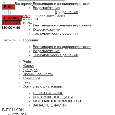
Серия
Бактерицидные лампы
Вентиляция и кондиционирование
Войти
Водоснабжение
Количество
Технологические решения
Забыли пароль?
товара
Запомнить меня
В корзину
Общепит
CHS-
0
ПУНКТОВ
/
0 РУБ.
75W
Вентиляция и кондиционирование
Похожие
Водоснабжение
Технологические решения
Торговля
Закрыть
Вентиляция и кондиционирование
Водоснабжение
Технологические решения
Работа
Жилье
Культура
Промышленность
Транспорт
Спорт
Сопутствующие товары
БЛОКИ ПИТАНИЯ
КОНТРОЛЬНЫЕ ЩИТЫ
МОНТАЖНЫЕ КОМПЛЕКТЫ
ЗАПАСНЫЕ ЧАСТИ
B-FCU-90H
COVID19