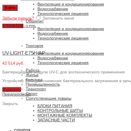
Вентиляция и кондиционирование
Войти
Водоснабжение
Технологические решения
Забыли пароль?
Запомнить меня
Общепит
0
ПУНКТОВ
/
0 РУБ.
Вентиляция и кондиционирование
Водоснабжение
Технологические решения
Торговля
UV-LIGHT-E75H-AP
Вентиляция и кондиционирование
Водоснабжение
Технологические решения
42 514 руб.
Работа
Бактерицидные модули UV-C для зоотехнического применения
Жилье
Культура
Устройство УФС для снижения бактериального загрязнения в запы
Промышленность
Транспорт
В корзину
Спорт
Предпросмотр
Сопутствующие товары
Закрыть
БЛОКИ ПИТАНИЯ
КОНТРОЛЬНЫЕ ЩИТЫ
МОНТАЖНЫЕ КОМПЛЕКТЫ
ЗАПАСНЫЕ ЧАСТИ
COVID19