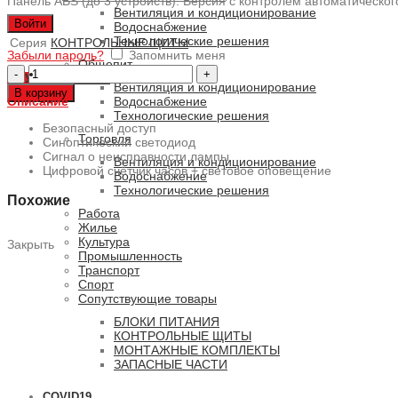
Панель ABS (до 3 устройств). Версия с контролем автоматическог
Вентиляция и кондиционирование
Войти
Водоснабжение
Технологические решения
Серия
КОНТРОЛЬНЫЕ ЩИТЫ
Забыли пароль?
Запомнить меня
Общепит
Количество
0
ПУНКТОВ
/
0 РУБ.
товара
Вентиляция и кондиционирование
В корзину
MASTER-
Описание
Водоснабжение
TMA-
Технологические решения
S-
Безопасный доступ
Торговля
CL/3-
Синоптический светодиод
P-
Сигнал о неисправности лампы
Вентиляция и кондиционирование
SE
Цифровой счётчик часов + световое оповещение
Водоснабжение
Технологические решения
Похожие
Работа
Жилье
Культура
Закрыть
Промышленность
Транспорт
Спорт
Сопутствующие товары
БЛОКИ ПИТАНИЯ
КОНТРОЛЬНЫЕ ЩИТЫ
МОНТАЖНЫЕ КОМПЛЕКТЫ
ЗАПАСНЫЕ ЧАСТИ
COVID19