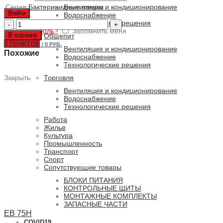
Серия
Бактерицидные лампы
Вентиляция и кондиционирование
Войти
Водоснабжение
Количество
Технологические решения
Забыли пароль?
товара
Запомнить меня
В корзину
Общепит
GHP-
0
ПУНКТОВ
/
0 РУБ.
35WH
Вентиляция и кондиционирование
Похожие
Водоснабжение
Технологические решения
Торговля
Закрыть
Вентиляция и кондиционирование
Водоснабжение
Технологические решения
Работа
Жилье
Культура
Промышленность
Транспорт
Спорт
Сопутствующие товары
БЛОКИ ПИТАНИЯ
КОНТРОЛЬНЫЕ ЩИТЫ
МОНТАЖНЫЕ КОМПЛЕКТЫ
ЗАПАСНЫЕ ЧАСТИ
EB 75H
COVID19